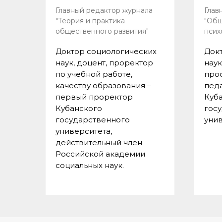
Главный редактор журнала
Глав
"Теория и практика
"Общ
общественного развития"
псих
Доктор социологических
Док
наук, доцент, проректор
наук
по учебной работе,
про
качеству образования –
педа
первый проректор
Куб
Кубанского
гос
государственного
унив
университета,
действительный член
Российской академии
социальных наук.