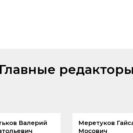
Главные редактор
тьков Валерий
Меретуков Гайс
атольевич
Мосович