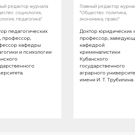
ный редактор журнала
Главный редактор журна
ество: социология,
"Общество: политика,
ология, педагогика"
экономика, право"
тор педагогических
Доктор юридических н
, профессор,
профессор, заведую
фессор кафедры
кафедрой
гогики и психологии
криминалистики
анского
Кубанского
ударственного
государственного
ерситета.
аграрного университе
имени И. Т. Трубилина.