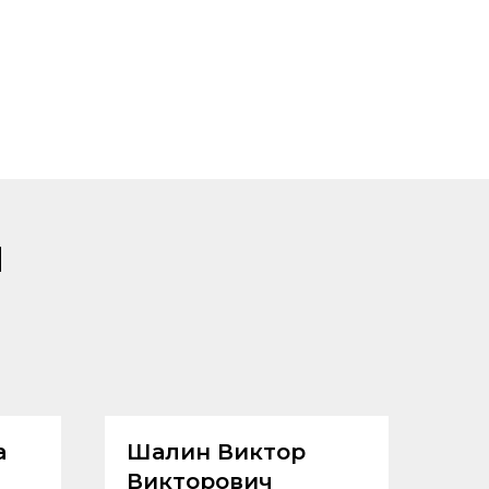
ы
а
Шалин Виктор
Викторович